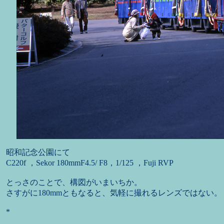
昭和記念公園にて
C220f ，Sekor 180mmF4.5/ F8，1/125 ，Fuji RVP
とっさのことで、構図がいまいちか。
さすがに180mmともなると、気軽に撮れるレンズではない。
*