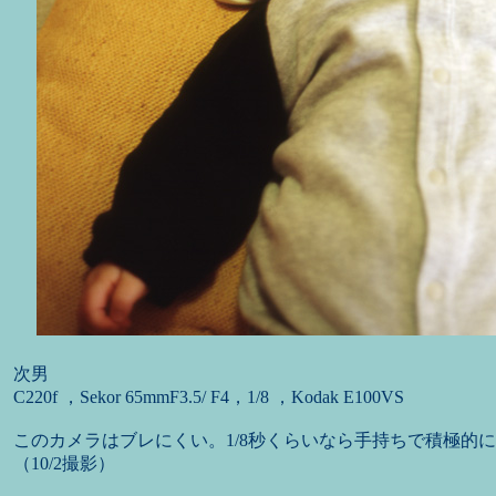
次男
C220f ，Sekor 65mmF3.5/ F4，1/8 ，Kodak E100VS
このカメラはブレにくい。1/8秒くらいなら手持ちで積極的
（10/2撮影）