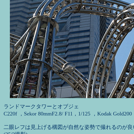
ランドマークタワーとオブジェ
C220f ，Sekor 80mmF2.8/ F11，1/125 ，Kodak Gold200
二眼レフは見上げる構図が自然な姿勢で撮れるのが良