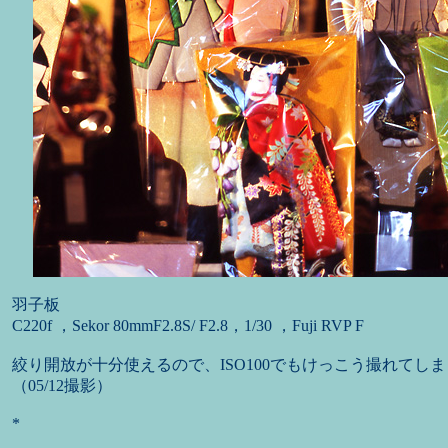
羽子板
C220f ，Sekor 80mmF2.8S/ F2.8，1/30 ，Fuji RVP F
絞り開放が十分使えるので、ISO100でもけっこう撮れてし
（05/12撮影）
*