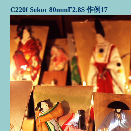
C220f Sekor 80mmF2.8S 作例17