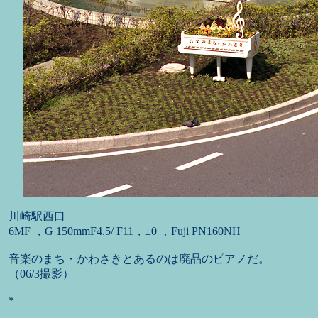
川崎駅西口
6MF ，G 150mmF4.5/ F11，±0 ，Fuji PN160NH
音楽のまち・かわさきとあるのは廃品のピアノだ。
（06/3撮影）
*