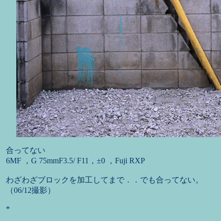
合ってない
6MF ，G 75mmF3.5/ F11，±0 ，Fuji RXP
わざわざブロックを加工してまで．．でも合ってない。
（06/12撮影）
*