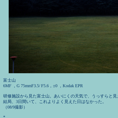
富士山
6MF ，G 75mmF3.5/ F5.6，±0 ，Kodak EPR
研修施設から見た富士山。あいにくの天気で、うっすらと見
結局、3日間いて、これよりよく見えた日はなかった。
（08/9撮影）
*