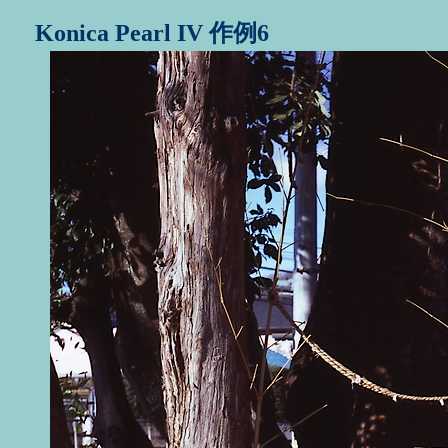
Konica Pearl IV 作例6