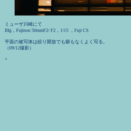
ミューザ川崎にて
IIIg，Fujinon 50mmF2/ F2，1/15 ，Fuji CS
平面の被写体は絞り開放でも癖もなくよく写る。
（09/12撮影）
+