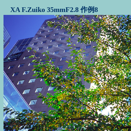
XA F.Zuiko 35mmF2.8 作例8