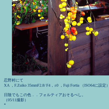
忍野村にて
XA ，F.Zuiko 35mmF2.8/ F4，±0 ，Fuji Fortia （ISO64に設定
日陰でもこの色．．フォルティアおそるべし。
（05/11撮影）
*