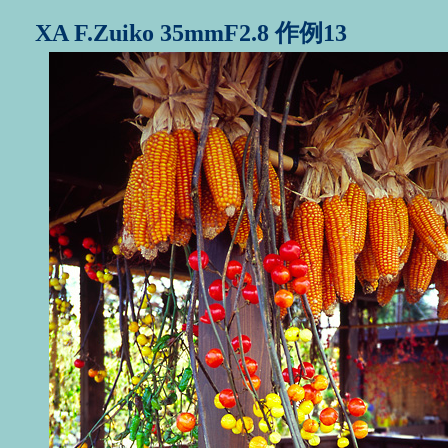
XA F.Zuiko 35mmF2.8 作例13