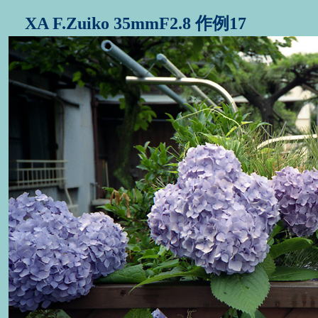
XA F.Zuiko 35mmF2.8 作例17