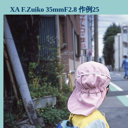
XA F.Zuiko 35mmF2.8 作例25