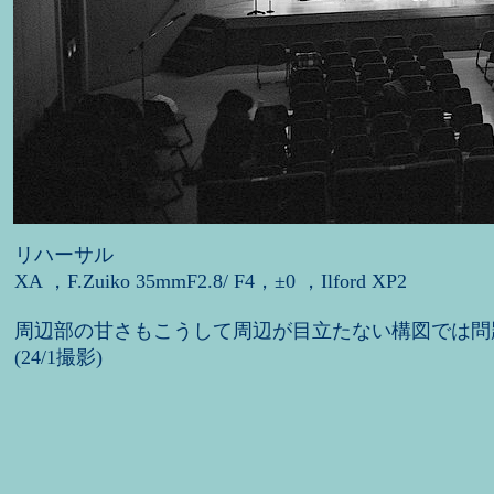
リハーサル
XA ，F.Zuiko 35mmF2.8/ F4，±0 ，Ilford XP2
周辺部の甘さもこうして周辺が目立たない構図では問
(24/1撮影)