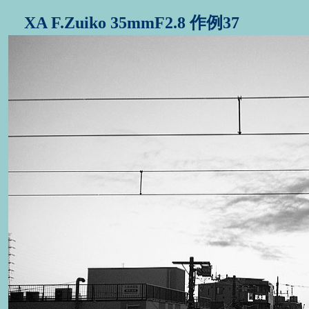
XA F.Zuiko 35mmF2.8 作例37