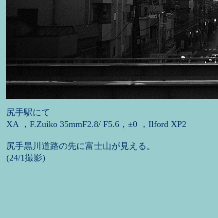
尻手駅にて
XA ，F.Zuiko 35mmF2.8/ F5.6，±0 ，Ilford XP2
尻手黒川道路の先に富士山が見える。
(24/1撮影)