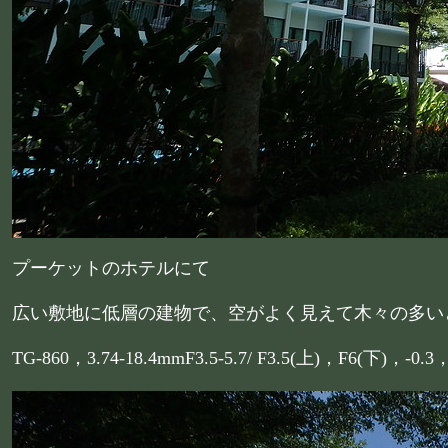
プーケットのホテルにて
広い敷地に低層の建物で、空がよく見えて木々の多い
TG-860，3.74-18.4mmF3.5-5.7/ F3.5(上)，F6(下)，-0.3