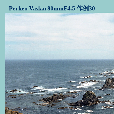
Perkeo Vaskar80mmF4.5 作例30