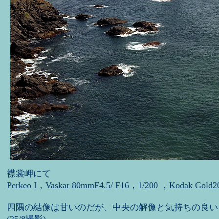
襟裳岬にて
Perkeo I，Vaskar 80mmF4.5/ F16，1/200 ，Kodak Gold2
四隅の結像は甘いのだが、中央の解像と気持ちの良い