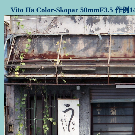
Vito IIa Color-Skopar 50mmF3.5 作例1