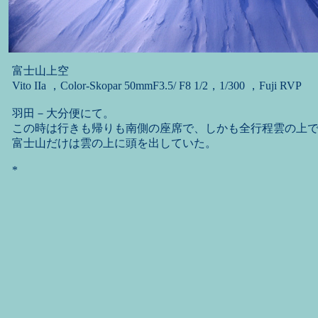
富士山上空
Vito IIa ，Color-Skopar 50mmF3.5/ F8 1/2，1/300 ，Fuji RVP
羽田－大分便にて。
この時は行きも帰りも南側の座席で、しかも全行程雲の上
富士山だけは雲の上に頭を出していた。
*