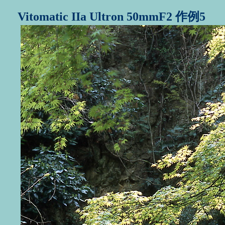
Vitomatic IIa Ultron 50mmF2 作例5