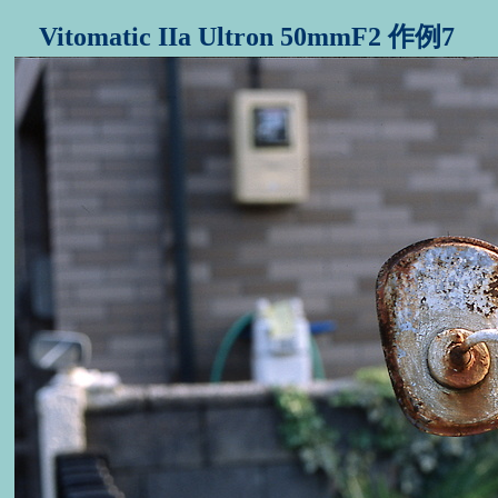
Vitomatic IIa Ultron 50mmF2 作例7