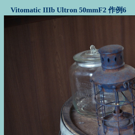
Vitomatic IIIb Ultron 50mmF2 作例6