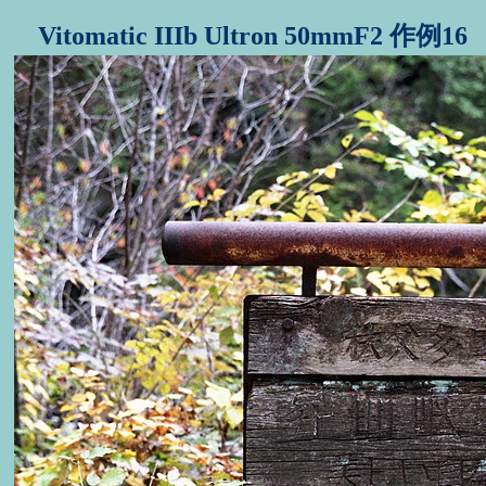
Vitomatic IIIb Ultron 50mmF2 作例16