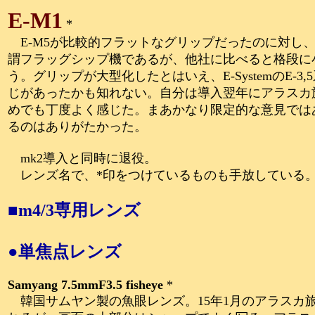
E-M1
*
E-M5が比較的フラットなグリップだったのに対し
謂フラッグシップ機であるが、他社に比べると格段に
う。グリップが大型化したとはいえ、E-SystemのE
じがあったかも知れない。自分は導入翌年にアラスカ
めでも丁度よく感じた。まあかなり限定的な意見ではあ
るのはありがたかった。
mk2導入と同時に退役。
レンズ名で、*印をつけているものも手放している
■m4/3専用レンズ
●単焦点レンズ
Samyang 7.5mmF3.5 fisheye
*
韓国サムヤン製の魚眼レンズ。15年1月のアラスカ