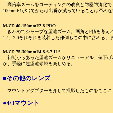
高倍率ズームをコーティングの改良と防塵防滴化でリ
100mmF4が出てからは出番が減っていることは否め
M.ZD 40-150mmF2.8 PRO
きわめてシャープな望遠ズーム。画角とF値を考えれ
1.4、2.0それぞれを装着した作例もこの中に含める
M.ZD 75-300mmF4.8-6.7 II
*
初期からあった望遠ズームがリニューアル、値下げ
が、手軽に超望遠領域を楽しめる。
■その他のレンズ
マウントアダプターを介して撮影したものをここに
●4/3マウント